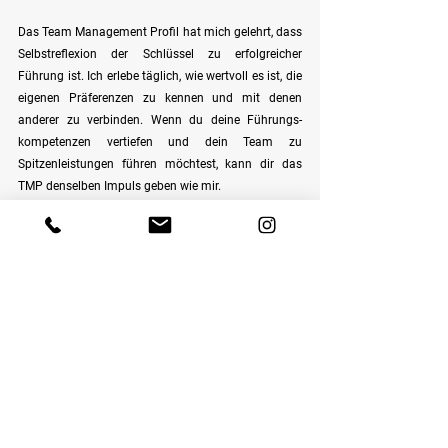
Das Team Management Profil hat mich gelehrt, dass 
Selbstreflexion der Schlüssel zu erfolgreicher 
Führung ist. Ich erlebe täglich, wie wertvoll es ist, die 
eigenen Präferenzen zu kennen und mit denen 
anderer zu verbinden. Wenn du deine Führungs­
kompetenzen vertiefen und dein Team zu 
Spitzenleistungen führen möchtest, kann dir das 
TMP denselben Impuls geben wie mir.
Ihr nächster Schritt: Coaching mit dem 
Team Management Profil
Bei Interesse an einem maßgeschneiderten 
Coaching mit dem Team Management Profil für Ihre 
Führungsaufgaben oder Ihr gesamtes Team, 
sprechen Sie mich gerne an – ich freue mich darauf, 
Sie auf Ihrem Weg zu noch effektiverer 
Zusammenarbeit und erfolgreicher Führung zu 
begleiten!