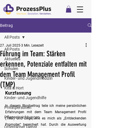
Beitrag
All Posts
27. Juli 2025
3 Min. Lesezeit
All Posts
Führung im Team: Stärken
Aktuelles
erkennen, Potenziale entfalten mit
Schulen
dem Team Management Profil
Kinder- und Jugendmedizin
(TMP)
Kita & Hort
Kurzfassung
Kinder- und Jugendhilfe
In diesem Blogbeitrag teile ich meine persönlichen 
Privatpersonen
Erfahrungen mit dem Team Management Profil 
Pflegeeinrichtungen
(TMP) und zeige, wie es mich als „Entdeckenden 
Promoter“ bereichert hat. Durch die Auswertung 
Öffentlicher Dienst