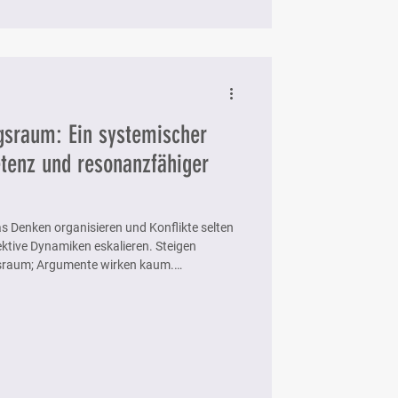
ngsraum: Ein systemischer
tenz und resonanzfähiger
as Denken organisieren und Konflikte selten
ektive Dynamiken eskalieren. Steigen
gsraum; Argumente wirken kaum.
eht durch Haltung, Selbstregulation und
Verlangsamung, Struktur und Stabilisierung
dlungsfähigkeit.