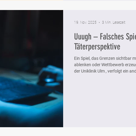
19. Nov. 2025
3 Min. Lesezeit
Uuugh – Falsches Spie
Täterperspektive
Ein Spiel, das Grenzen sichtbar m
ablenken oder Wettbewerb erzeug
der Uniklinik Ulm , verfolgt ein an
Statt Punkte zu sammeln oder Ge
Täterstrategien zu verstehen – und damit die eigenen Schutzmechanismen
zu stärken. Das Spiel stellt eine
die Welt durch die Augen eines Tä