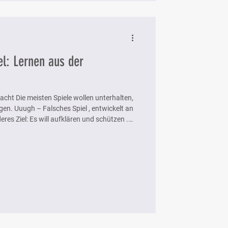
l: Lernen aus der
acht Die meisten Spiele wollen unterhalten,
en. Uuugh – Falsches Spiel , entwickelt an
deres Ziel: Es will aufklären und schützen .
gner zu besiegen, geht es darum,
 ungewöhnliche Frage: Was passiert, wenn wir
te