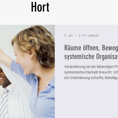
Hort
5. Jan.
3 Min. Lesezeit
Räume öffnen, Beweg
systemische Organisa
Veränderung ist ein lebendiger P
systemische Klarheit braucht. I
ich Orientierung schaffe, Beteil
Modelle wie Lewins 3‑Phasen‑Mode
Change‑Kurve helfen, Muster zu 
Veränderung gemeinsam tragfähi