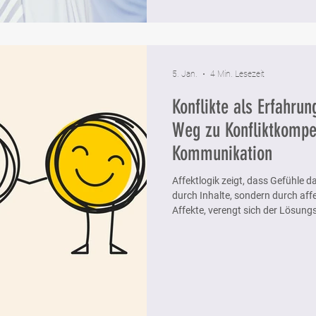
5. Jan.
4 Min. Lesezeit
Konflikte als Erfahru
Weg zu Konfliktkompe
Kommunikation
Affektlogik zeigt, dass Gefühle d
durch Inhalte, sondern durch aff
Affekte, verengt sich der Lösun
Professionelle Wirksamkeit entst
passende Ansprache: Resonanz, 
öffnen wieder Reflexion und Han