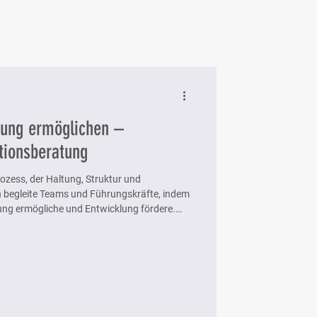
ung ermöglichen –
tionsberatung
rozess, der Haltung, Struktur und
ch begleite Teams und Führungskräfte, indem
igung ermögliche und Entwicklung fördere.
ll, Kraftfeldanalyse, Kotter und die
erkennen, Emotionen zu verstehen und
g zu gestalten.