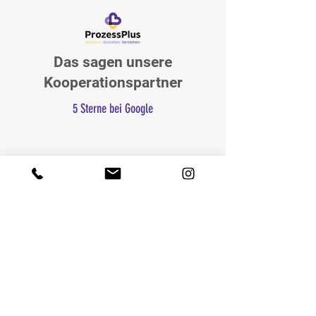
Das sagen unsere
Kooperationspartner
5 Sterne bei Google
Frau Radecker verbindet fachliche Klarheit mit
menschlicher Präsenz.
Die Zusammenarbeit ist
strukturiert, verlässlich und auf Entwicklung
ausgerichtet. Sie denkt mit, hört zu und bringt
Dinge pragmatisch voran. Eine professionelle
Partnerin, mit der man sinnvoll arbeiten kann.
Klare Empfehlung!
- Thomas Seibold -
Eine inspirierende junge Unternehmerin mit