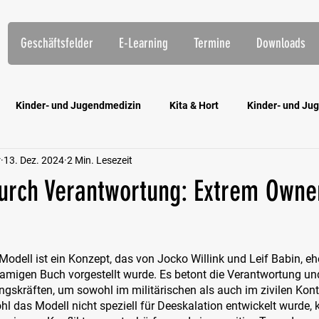
Geschäftsfelder
E-Learning
Termine
Downloads
Kinder- und Jugendmedizin
Kita & Hort
Kinder- und Jug
r
13. Dez. 2024
2 Min. Lesezeit
htungen
Öffentlicher Dienst
Eingliederungshilfe
E-Lea
rch Verantwortung: Extrem Owne
odell ist ein Konzept, das von Jocko Willink und Leif Babin, e
namigen Buch vorgestellt wurde. Es betont die Verantwortung un
skräften, um sowohl im militärischen als auch im zivilen Konte
 das Modell nicht speziell für Deeskalation entwickelt wurde, 