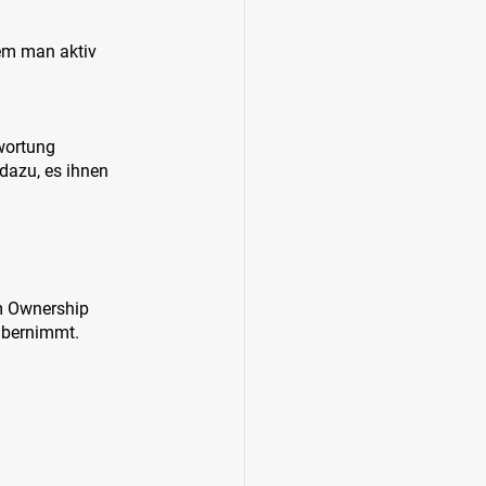
dem man aktiv 
wortung 
dazu, es ihnen 
m Ownership 
 übernimmt.
 