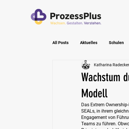
All Posts
Aktuelles
Schulen
Katharina Radecke
Privatpersonen
Pflegeeinric
Wachstum du
Modell
Das Extrem Ownership-M
SEALs, in ihrem gleich
Engagement von Führung
Teams zu führen. Obwohl