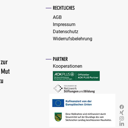
kte lösen durch Mediation: Wege
—
struktivem Dialog und
RECHTLICHES
ltigen Lösungen
AGB
Impressum
Datenschutz
Widerrufsbelehrung
—
PARTNER
 zur
Kooperationen
n Mut
zu