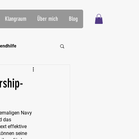
Klangraum
Über mich
Blog
endhilfe
rning
rship-
hemaligen Navy 
d das 
xt effektive 
können seine 