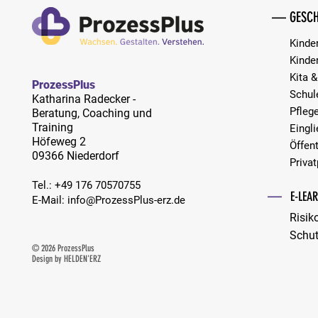
Regulieren statt Lösen: Die Kunst,
— GESCH
Konflikte konstruktiv zu begleiten!
Kinde
Kinde
Kita &
ProzessPlus
Schul
Katharina Radecker -
Pfleg
Beratung, Coaching und
Training
Eingl
Höfeweg 2
Öffent
09366 Niederdorf
Privat
Tel.:
​+49 176 70570755
—
E-LEA
E-Mail:
info@ProzessPlus-erz.de
Risik
Schu
© 2026 ProzessPlus
Design by
HELDEN'ERZ