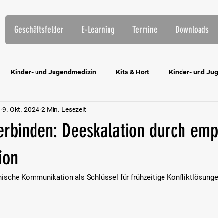
Geschäftsfelder
E-Learning
Termine
Downloads
Kinder- und Jugendmedizin
Kita & Hort
Kinder- und Jug
r
9. Okt. 2024
2 Min. Lesezeit
htungen
Öffentlicher Dienst
Eingliederungshilfe
E-Lea
verbinden: Deeskalation durch emp
ion
hische Kommunikation
 als 
Schlüssel
 für frühzeitige Konfliktlösung