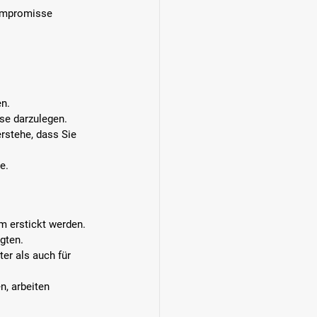
ompromisse 
n.
se darzulegen.
rstehe, dass Sie 
e.
m erstickt werden.
gten.
er als auch für 
, arbeiten 