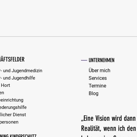
Gemeinsam Lösungen finden: Ihre
Für ei
ÄFTSFELDER
—
Konflikt-Hotline vom Bundesverband
Stabst
UNTERNEHMEN
Mediation e.V.
Über mich
r- und Jugendmedizin
r- und Jugendhilfe
Services
 Hort
Termine
en
Blog
eeinrichtung
iederungshilfe
licher Dienst
„Eine Vision wird dann
personen​​
Realität, wenn ich de
RNING KINDERSCHUTZ