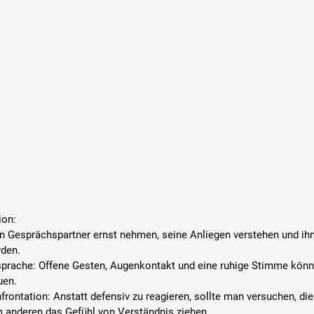
ion:
n Gesprächspartner ernst nehmen, seine Anliegen verstehen und ih
rden.
prache: 
Offene Gesten, Augenkontakt und eine ruhige Stimme könne
uen.
rontation: 
Anstatt defensiv zu reagieren, sollte man versuchen, die
 anderen das Gefühl von Verständnis ziehen.