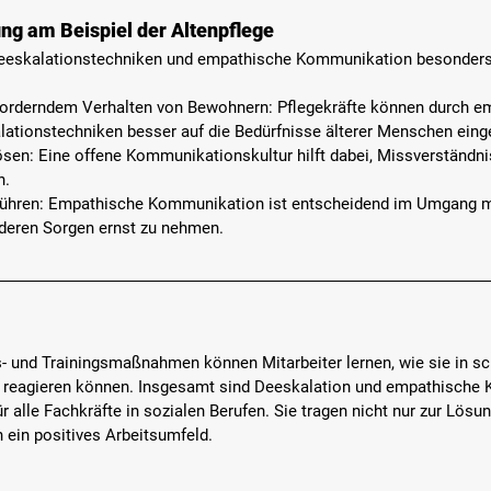
g am Beispiel der Altenpflege
 Deeskalationstechniken und empathische Kommunikation besonders
orderndem Verhalten von Bewohnern: 
Pflegekräfte können durch e
ationstechniken besser auf die Bedürfnisse älterer Menschen eing
ösen: 
Eine offene Kommunikationskultur hilft dabei, Missverständni
n.
ühren: 
Empathische Kommunikation ist entscheidend im Umgang m
deren Sorgen ernst zu nehmen.
gs- und Trainingsmaßnahmen
 können 
Mitarbeiter lernen,
 wie sie in s
reagieren können. Insgesamt sind 
Deeskalation und empathische 
r alle Fachkräfte in sozialen Berufen
. Sie tragen nicht nur zur Lösu
h ein positives Arbeitsumfeld.