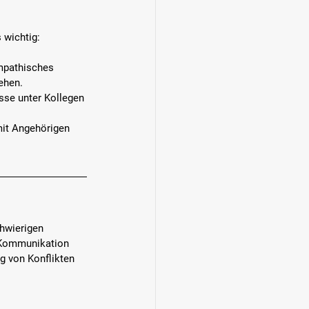
 wichtig:
mpathisches 
ehen.
sse unter Kollegen 
it Angehörigen 
chwierigen 
Kommunikation 
ng von Konflikten 