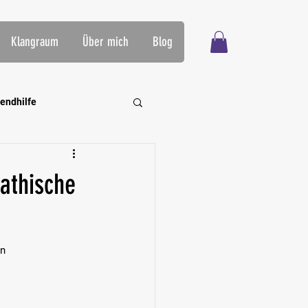
Klangraum
Über mich
Blog
endhilfe
rning
athische
en