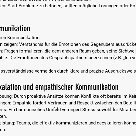
en: 
Statt Probleme zu betonen, sollten mögliche Lösungen oder K
munikation
hen Kommunikation:
 zeigen: 
Verständnis für die Emotionen des Gegenübers ausdrücke
n: 
Fragen formulieren, die dem anderen Raum geben, seine Sichtwei
hle: 
Die Emotionen des Gesprächspartners anerkennen (z.B. „Ich ve
ssverständnisse vermeiden durch klare und präzise Ausdrucksweis
skalation und empathischer Kommunikation
lösung: 
Durch proaktive Ansätze können Konflikte oft bereits im Kei
ngen: 
Empathie fördert Vertrauen und Respekt zwischen den Beteili
ess: 
Ein harmonisches Umfeld verringert Stress sowohl für Mitarbeit
ten.
istung: 
Teams, die effektiv kommunizieren und deeskalieren können
en.