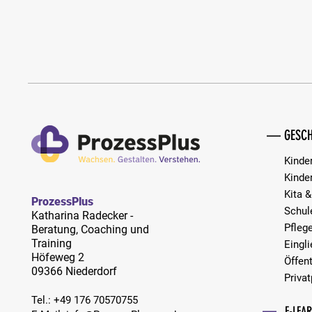
Mentale Gesundheit: Erste Hilfe für
— GESCH
Betroffene in Krisen
Kinde
Kinde
Kita &
ProzessPlus
Schul
Katharina Radecker -
Pfleg
Beratung, Coaching und
Training
Eingl
Höfeweg 2
Öffent
09366 Niederdorf
Privat
Tel.:
​+49 176 70570755
—
E-LEA