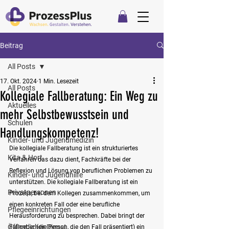
Beitrag
All Posts
17. Okt. 2024
1 Min. Lesezeit
All Posts
Kollegiale Fallberatung: Ein Weg zu
Aktuelles
mehr Selbstbewusstsein und
Schulen
Handlungskompetenz!
Kinder- und Jugendmedizin
Die kollegiale Fallberatung ist ein strukturiertes 
Kita & Hort
Verfahren das dazu dient, Fachkräfte bei der 
Reflexion und Lösung von beruflichen Problemen zu 
Kinder- und Jugendhilfe
unterstützen. Die kollegiale Fallberatung ist ein 
Privatpersonen
Prozess, bei dem Kollegen zusammenkommen, um 
einen konkreten Fall oder eine berufliche 
Pflegeeinrichtungen
Herausforderung zu besprechen. Dabei bringt der 
Öffentlicher Dienst
Fallgeber (die Person, die den Fall präsentiert) ein 