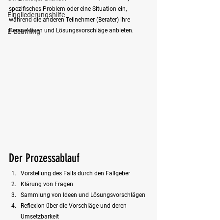
spezifisches Problem oder eine Situation ein, 
Eingliederungshilfe
während die anderen Teilnehmer (Berater) ihre 
Perspektiven und Lösungsvorschläge anbieten.
E-Learning
Der Prozessablauf
Vorstellung des Falls durch den Fallgeber
Klärung von Fragen
Sammlung von Ideen und Lösungsvorschlägen
Reflexion über die Vorschläge und deren 
Umsetzbarkeit