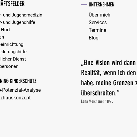
ÄFTSFELDER
—
UNTERNEHMEN
Über mich
r- und Jugendmedizin
r- und Jugendhilfe
Services
 Hort
Termine
en
Blog
eeinrichtung
iederungshilfe
licher Dienst
„Eine Vision wird dann
personen​​
Realität, wenn ich de
RNING KINDERSCHUTZ
habe, meine Grenzen 
o-Potenzial-Analyse
überschreiten.“
tzhauskonzept
Lena Meichsner, *1970