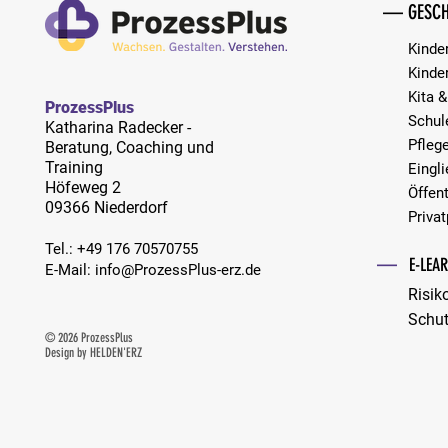
— GESCH
Kinde
Kinde
Kita &
ProzessPlus
Schul
Katharina Radecker -
Pfleg
Beratung, Coaching und
Training
Eingl
Höfeweg 2
Öffent
09366 Niederdorf
Privat
Tel.:
​+49 176 70570755
—
E-LEA
E-Mail:
info@ProzessPlus-erz.de
Risik
Schu
© 2026 ProzessPlus
Design by
HELDEN'ERZ