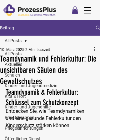
Beitrag
All Posts
10. März 2025
2 Min. Lesezeit
All Posts
Teamdynamik und Fehlerkultur: Die
Aktuelles
unsichtbaren Säulen des
Schulen
Gewaltschutzes
Kinder- und Jugendmedizin
Teamdynamik & Fehlerkultur: 
Kita & Hort
Schlüssel zum Schutzkonzept
Kinder- und Jugendhilfe
Entdecken Sie, wie Teamdynamiken 
Privatpersonen
und eine gesunde Fehlerkultur den 
Kinderschutz stärken können.
Pflegeeinrichtungen
Öffentlicher Dienst