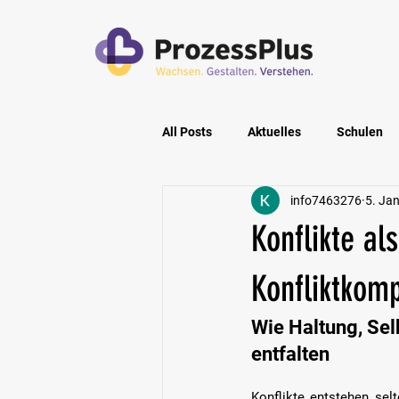
All Posts
Aktuelles
Schulen
info7463276
5. Jan
Privatpersonen
Pflegeeinric
Konflikte al
Konfliktkom
Wie Haltung, Sel
entfalten
Konflikte entstehen sel