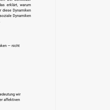
as erklärt, warum 
ir diese Dynamiken 
 soziale Dynamiken 
.
nken — nicht 
Bedeutung wir 
r affektiven 