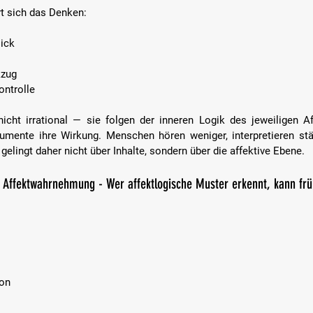
rt sich das Denken:
ick  
  
zug  
ntrolle  
icht irrational — sie folgen der inneren Logik des jeweiligen Af
mente ihre Wirkung. Menschen hören weniger, interpretieren stär
gelingt daher nicht über Inhalte, sondern über die affektive Ebene.
 Affektwahrnehmung - Wer affektlogische Muster erkennt, kann früh
on  