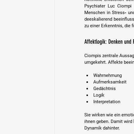
Psychiater Luc Ciompi h
Menschen in Stress‑ und
deeskalierend beeinflus
zu einer Erkenntnis, die f
Affektlogik: Denken und F
Ciompis zentrale Aussage
umgekehrt. Affekte beein
Wahrnehmung  
Aufmerksamkeit  
Gedächtnis  
Logik  
Interpretation  
Sie wirken wie ein emoti
ihnen geben. Damit wird k
Dynamik dahinter.