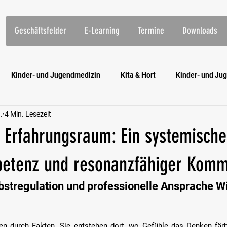
Geschäftsfelder
E-Learning
Termine
Downloads
Kinder- und Jugendmedizin
Kita & Hort
Kinder- und Jug
.
4 Min. Lesezeit
htungen
Öffentlicher Dienst
Eingliederungshilfe
E-Lea
s Erfahrungsraum: Ein systemisch
petenz und resonanzfähiger Komm
bstregulation und professionelle Ansprache W
ten durch Fakten. Sie entstehen dort, wo Gefühle das Denken färb