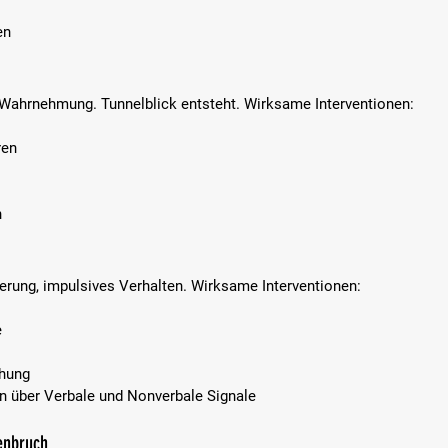
n  
 Wahrnehmung. Tunnelblick entsteht. Wirksame Interventionen:  
en  
  
erung, impulsives Verhalten. Wirksame Interventionen:  
  
hung  
n über Verbale und Nonverbale Signale
enbruch