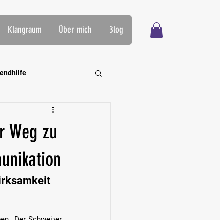
Klangraum
Über mich
Blog
endhilfe
rning
er Weg zu
unikation
irksamkeit 
en. Der Schweizer 