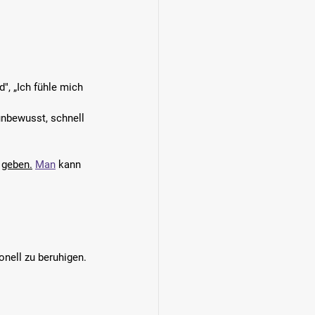
, „Ich fühle mich 
unbewusst, schnell 
 
geben.
Man
 kann 
onell zu beruhigen.