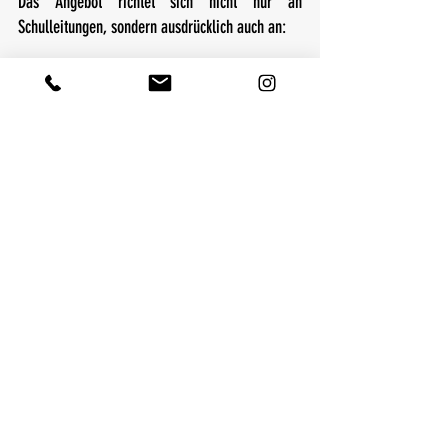
Das Angebot richtet sich nicht nur an 
Schulleitungen, sondern ausdrücklich auch an:
Stellvertretende Schulleitungen  
Fachleitungen  
Oberstufenberater:innen  
sowie alle Personen mit 
Führungsverantwortung im schulischen Kontext
Sofern gewünscht, können die sechs geförderten 
Coaching-Einheiten auch als gemeinsamer Pool 
genutzt werden. Das bedeutet: Zwei Personen 
können gemeinsam zwölf Einheiten, drei Personen 
sogar achtzehn Einheiten in Anspruch nehmen. So 
entsteht ein nachhaltiger Prozess, der nicht nur 
individuelle Entwicklung fördert, sondern auch das 
gesamte Führungsteam stärkt und langfristig 
begleitet.
Fazit: Raum für Entwicklung 