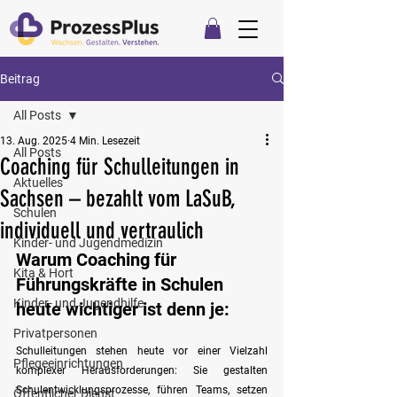
Beitrag
All Posts
13. Aug. 2025
4 Min. Lesezeit
All Posts
Coaching für Schulleitungen in
Aktuelles
Sachsen – bezahlt vom LaSuB,
Schulen
individuell und vertraulich
Kinder- und Jugendmedizin
Warum Coaching für 
Kita & Hort
Führungskräfte in Schulen 
Kinder- und Jugendhilfe
heute wichtiger ist denn je:
Privatpersonen
Schulleitungen stehen heute vor einer Vielzahl 
Pflegeeinrichtungen
komplexer Herausforderungen: Sie gestalten 
Schulentwicklungsprozesse, führen Teams, setzen 
Öffentlicher Dienst